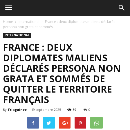
Home
international
France : deux diplomates maliens déclarés
persona non grata et sommés...
INTERNATIONAL
FRANCE : DEUX
DIPLOMATES MALIENS
DÉCLARÉS PERSONA NON
GRATA ET SOMMÉS DE
QUITTER LE TERRITOIRE
FRANÇAIS
By
Friaguinee
-
19 septembre 2025
89
0