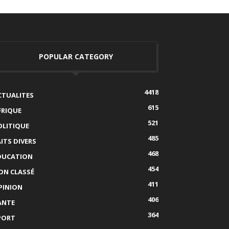
POPULAR CATEGORY
4418
CTUALITES
615
FRIQUE
521
OLITIQUE
485
AITS DIVERS
468
DUCATION
454
ON CLASSÉ
411
PINION
406
ANTE
364
PORT