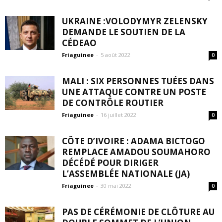
UKRAINE :VOLODYMYR ZELENSKY
DEMANDE LE SOUTIEN DE LA
CÉDEAO
Friaguinee
-
5 août 2022
0
MALI : SIX PERSONNES TUÉES DANS
UNE ATTAQUE CONTRE UN POSTE
DE CONTRÔLE ROUTIER
Friaguinee
-
16 juillet 2022
0
CÔTE D’IVOIRE : ADAMA BICTOGO
REMPLACE AMADOU SOUMAHORO
DÉCÉDÉ POUR DIRIGER
L’ASSEMBLÉE NATIONALE (JA)
Friaguinee
-
30 mai 2022
0
PAS DE CÉRÉMONIE DE CLÔTURE AU