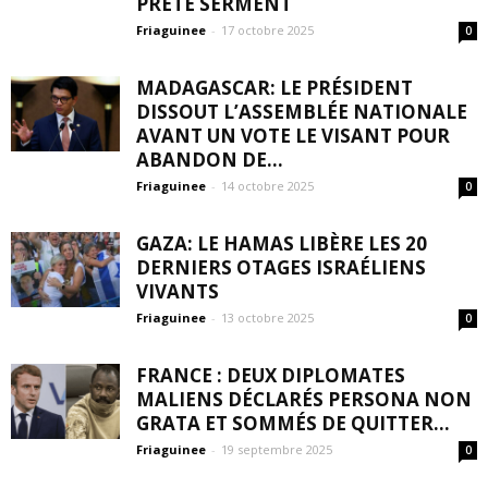
PRÊTE SERMENT
Friaguinee
-
17 octobre 2025
0
MADAGASCAR: LE PRÉSIDENT
DISSOUT L’ASSEMBLÉE NATIONALE
AVANT UN VOTE LE VISANT POUR
ABANDON DE...
Friaguinee
-
14 octobre 2025
0
GAZA: LE HAMAS LIBÈRE LES 20
DERNIERS OTAGES ISRAÉLIENS
VIVANTS
Friaguinee
-
13 octobre 2025
0
FRANCE : DEUX DIPLOMATES
MALIENS DÉCLARÉS PERSONA NON
GRATA ET SOMMÉS DE QUITTER...
Friaguinee
-
19 septembre 2025
0