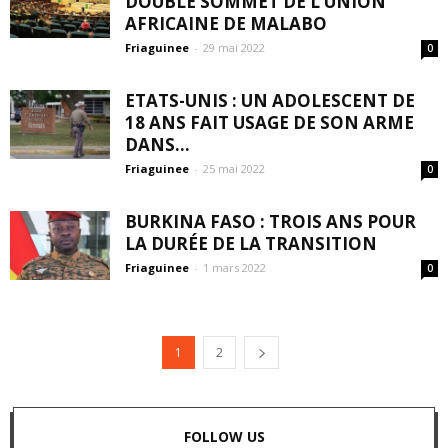
DOUBLE SOMMET DE L’UNION
AFRICAINE DE MALABO
Friaguinee
-
29 mai 2022
0
ETATS-UNIS : UN ADOLESCENT DE
18 ANS FAIT USAGE DE SON ARME
DANS...
Friaguinee
-
25 mai 2022
0
BURKINA FASO : TROIS ANS POUR
LA DURÉE DE LA TRANSITION
Friaguinee
-
1 mars 2022
0
1
2
FOLLOW US