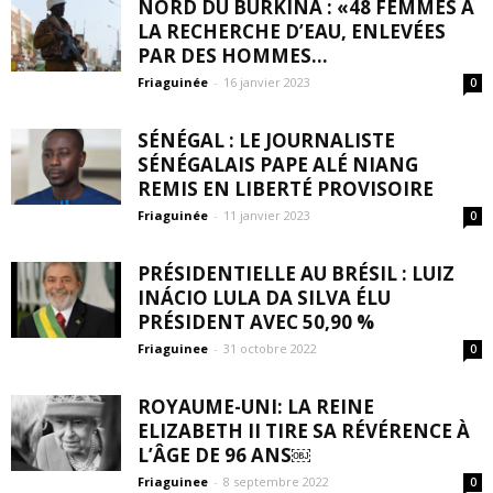
NORD DU BURKINA : «48 FEMMES À
LA RECHERCHE D’EAU, ENLEVÉES
PAR DES HOMMES...
Friaguinée
-
16 janvier 2023
0
SÉNÉGAL : LE JOURNALISTE
SÉNÉGALAIS PAPE ALÉ NIANG
REMIS EN LIBERTÉ PROVISOIRE
Friaguinée
-
11 janvier 2023
0
PRÉSIDENTIELLE AU BRÉSIL : LUIZ
INÁCIO LULA DA SILVA ÉLU
PRÉSIDENT AVEC 50,90 %
Friaguinee
-
31 octobre 2022
0
ROYAUME-UNI: LA REINE
ELIZABETH II TIRE SA RÉVÉRENCE À
L’ÂGE DE 96 ANS￼
Friaguinee
-
8 septembre 2022
0