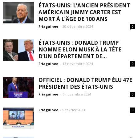
ÉTATS-UNIS: L’ANCIEN PRÉSIDENT
AMÉRICAIN JIMMY CARTER EST
MORT À L’ÂGE DE 100 ANS
Friaguinee
-
30 décembre 2024
0
ÉTATS-UNIS : DONALD TRUMP
NOMME ELON MUSK À LA TÊTE
D’UN DÉPARTEMENT DE...
Friaguinee
-
13 novembre 2024
0
OFFICIEL : DONALD TRUMP ÉLU 47E
PRÉSIDENT DES ÉTATS-UNIS
Friaguinee
-
6 novembre 2024
0
Friaguinee
-
9 février 2023
0