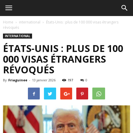
Home
international
États-Unis : plus de 100 000 visas étrangers
révoqués
INTERNATIONAL
ÉTATS-UNIS : PLUS DE 100
000 VISAS ÉTRANGERS
RÉVOQUÉS
By
Friaguinee
-
13 janvier 2026
197
0