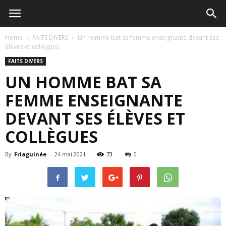
Home
FAITS DIVERS
Un homme bat sa femme enseignante devant ses
élèves et collègues
FAITS DIVERS
UN HOMME BAT SA
FEMME ENSEIGNANTE
DEVANT SES ÉLÈVES ET
COLLÈGUES
By
Friaguinée
-
24 mai 2021
73
0