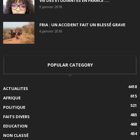
VIE DES ÉTUDIANTES EN FRANCE :...
9 janvier 2018
FRIA : UN ACCIDENT FAIT UN BLESSÉ GRAVE
6 janvier 2018
POPULAR CATEGORY
4418
ACTUALITES
615
AFRIQUE
521
POLITIQUE
485
FAITS DIVERS
468
EDUCATION
454
NON CLASSÉ