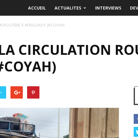
ACCUEIL
ACTUALITES
INTERVIEWS
DE
N ROUTIÈRE À #FRIGUIADY (#COYAH)
LA CIRCULATION RO
(#COYAH)
er