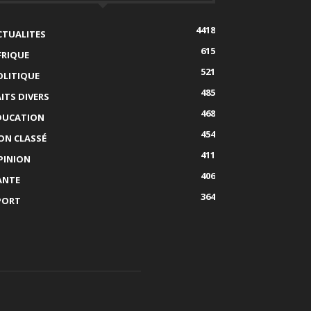
4418
CTUALITES
615
FRIQUE
521
OLITIQUE
485
AITS DIVERS
468
DUCATION
454
ON CLASSÉ
411
PINION
406
ANTE
364
PORT