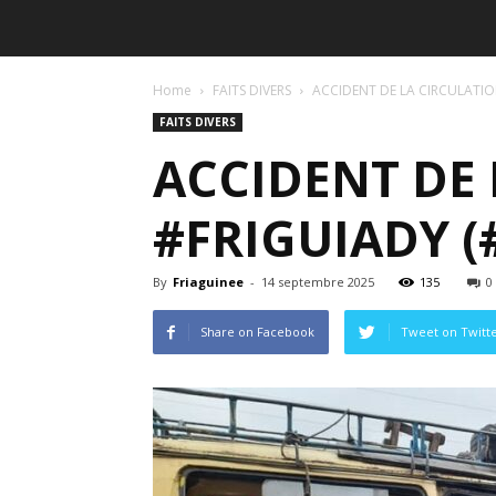
Home
FAITS DIVERS
ACCIDENT DE LA CIRCULATIO
FAITS DIVERS
ACCIDENT DE 
#FRIGUIADY 
By
Friaguinee
-
14 septembre 2025
135
0
Share on Facebook
Tweet on Twitt