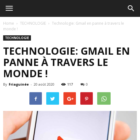
Home
TECHNOLOGIE
Technologie: Gmail en panne à travers le
monde !
TECHNOLOGIE
TECHNOLOGIE: GMAIL EN
PANNE À TRAVERS LE
MONDE !
By
Friaguinée
-
20 août 2020
117
0