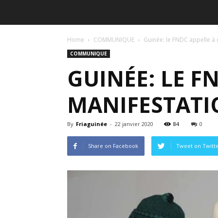
Home
COMMUNIQUE
Guinée: le FNDC appelle à d
COMMUNIQUE
GUINÉE: LE F
MANIFESTATIO
By
Friaguinée
-
22 janvier 2020
84
0
Share on Facebook
Tweet on Twitt