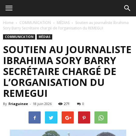
Home
COMMUNICATION
MÉDIAS
Soutien au journaliste Ibrahima
Sory Barry Secrétaire chargé de l’organisation du REMEGUI
COMMUNICATION
MÉDIAS
SOUTIEN AU JOURNALISTE
IBRAHIMA SORY BARRY
SECRÉTAIRE CHARGÉ DE
L’ORGANISATION DU
REMEGUI
By
Friaguinee
-
18 juin 2026
271
0