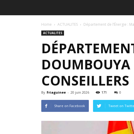
Home
ACTUALITES
Département de l’Énergie :
ACTUALITES
DÉPARTEMENT
DOUMBOUYA 
CONSEILLERS
By
Friaguinee
-
20 juin 2026
171
0
Share on Facebook
Tweet on Twitt