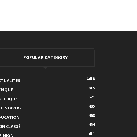
POPULAR CATEGORY
4418
CTUALITES
615
FRIQUE
521
OLITIQUE
485
AITS DIVERS
468
DUCATION
454
ON CLASSÉ
411
PINION