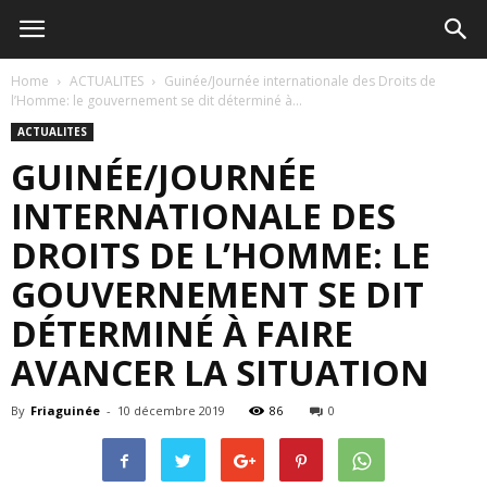
Home
ACTUALITES
Guinée/Journée internationale des Droits de
l’Homme: le gouvernement se dit déterminé à...
ACTUALITES
GUINÉE/JOURNÉE
INTERNATIONALE DES
DROITS DE L’HOMME: LE
GOUVERNEMENT SE DIT
DÉTERMINÉ À FAIRE
AVANCER LA SITUATION
By
Friaguinée
-
10 décembre 2019
86
0