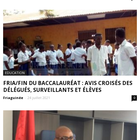
EDUCATION
FRIA/FIN DU BACCALAURÉAT : AVIS CROISÉS DES
DÉLÉGUÉS, SURVEILLANTS ET ÉLÈVES
Friaguinée
-
24 juillet 2021
0