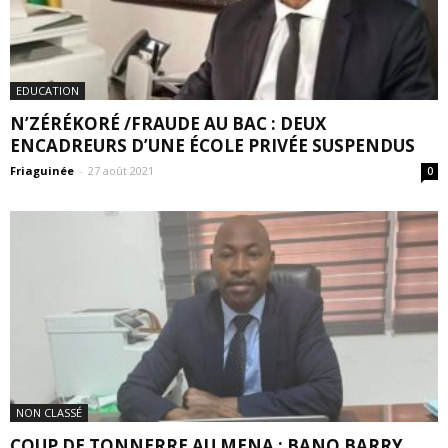
EDUCATION
N’ZÉRÉKORÉ /FRAUDE AU BAC : DEUX
ENCADREURS D’UNE ÉCOLE PRIVÉE SUSPENDUS
Friaguinée
-
27 août 2021
0
NON CLASSÉ
COUP DE TONNERRE AU MENA : BANO BARRY