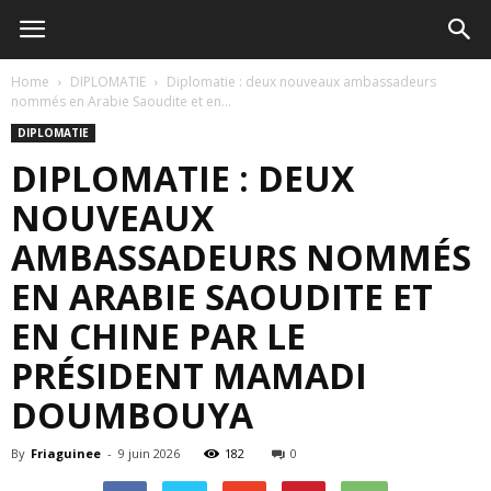
Home
DIPLOMATIE
Diplomatie : deux nouveaux ambassadeurs
nommés en Arabie Saoudite et en...
DIPLOMATIE
DIPLOMATIE : DEUX
NOUVEAUX
AMBASSADEURS NOMMÉS
EN ARABIE SAOUDITE ET
EN CHINE PAR LE
PRÉSIDENT MAMADI
DOUMBOUYA
By
Friaguinee
-
9 juin 2026
182
0