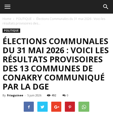
Home
POLITIQUE
Élections Communales du 31 mai 2026 : Voici les
résultats provisoires des...
POLITIQUE
ÉLECTIONS COMMUNALES
DU 31 MAI 2026 : VOICI LES
RÉSULTATS PROVISOIRES
DES 13 COMMUNES DE
CONAKRY COMMUNIQUÉ
PAR LA DGE
By
Friaguinee
-
5 juin 2026
492
0