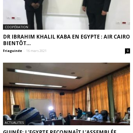
COOPÉRATION
DR IBRAHIM KHALIL KABA EN EGYPTE : AIR CAIRO
BIENTÔT...
Friaguinée
-
16 mars 2021
0
ACTUALITES
GUINÉE: L’EGYPTE RECONNAÎT L’ASSEMBLÉE