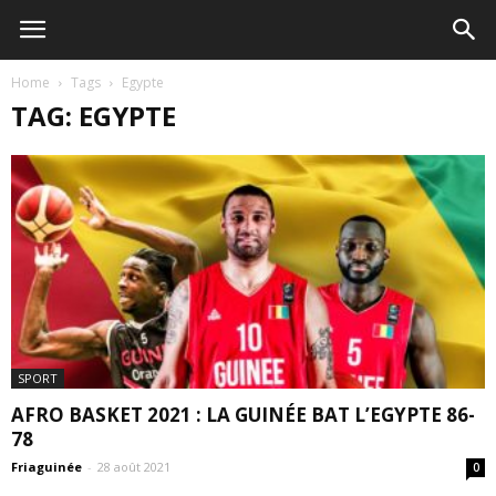
Home
Tags
Egypte
TAG: EGYPTE
SPORT
AFRO BASKET 2021 : LA GUINÉE BAT L’EGYPTE 86-
78
Friaguinée
-
28 août 2021
0