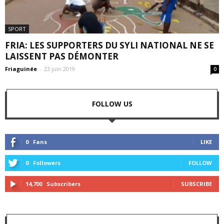
SPORT
FRIA: LES SUPPORTERS DU SYLI NATIONAL NE SE
LAISSENT PAS DÉMONTER
Friaguinée
-
23 juin 2019
0
FOLLOW US
0
Fans
LIKE
0
Followers
FOLLOW
14,700
Subscribers
SUBSCRIBE