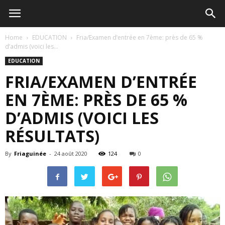
Home
EDUCATION
Fria/Examen d’entrée en 7ème: près de 65 %
d’admis (voici les...
EDUCATION
FRIA/EXAMEN D’ENTRÉE
EN 7ÈME: PRÈS DE 65 %
D’ADMIS (VOICI LES
RÉSULTATS)
By
Friaguinée
-
24 août 2020
124
0