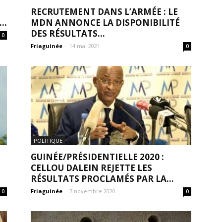
S
RECRUTEMENT DANS L’ARMÉE : LE
..
MDN ANNONCE LA DISPONIBILITÉ
DES RÉSULTATS...
0
Friaguinée
-
14 mai 2021
0
POLITIQUE
GUINÉE/PRÉSIDENTIELLE 2020 :
CELLOU DALEIN REJETTE LES
RÉSULTATS PROCLAMÉS PAR LA...
Friaguinée
-
7 novembre 2020
0
0