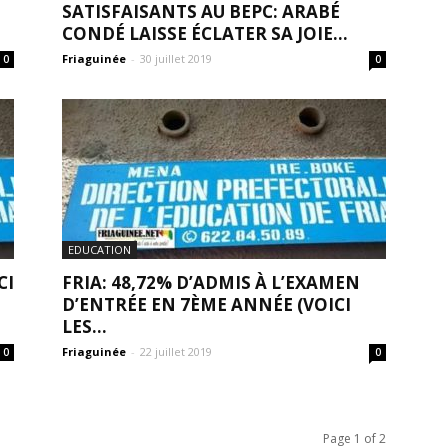
SATISFAISANTS AU BEPC: ARABÉ
CONDÉ LAISSE ÉCLATER SA JOIE...
Friaguinée
-
30 juillet 2019
0
0
EDUCATION
CI
FRIA: 48,72% D’ADMIS À L’EXAMEN
D’ENTRÉE EN 7ÈME ANNÉE (VOICI
LES...
Friaguinée
-
22 juillet 2019
0
0
Page 1 of 2