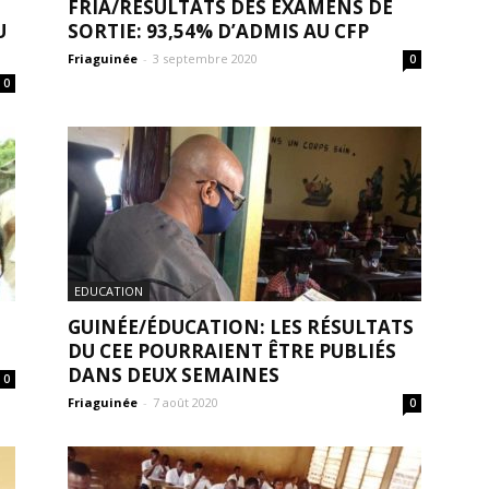
FRIA/RÉSULTATS DES EXAMENS DE
U
SORTIE: 93,54% D’ADMIS AU CFP
Friaguinée
-
3 septembre 2020
0
0
EDUCATION
GUINÉE/ÉDUCATION: LES RÉSULTATS
DU CEE POURRAIENT ÊTRE PUBLIÉS
DANS DEUX SEMAINES
0
Friaguinée
-
7 août 2020
0