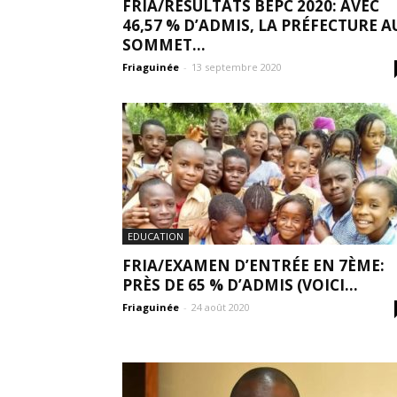
FRIA/RÉSULTATS BEPC 2020: AVEC
46,57 % D’ADMIS, LA PRÉFECTURE A
SOMMET...
Friaguinée
-
13 septembre 2020
EDUCATION
FRIA/EXAMEN D’ENTRÉE EN 7ÈME:
PRÈS DE 65 % D’ADMIS (VOICI...
Friaguinée
-
24 août 2020