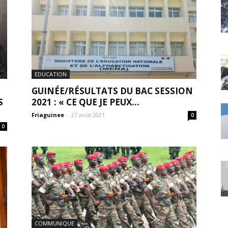
EDUCATION
GUINÉE/RÉSULTATS DU BAC SESSION
S
2021 : « CE QUE JE PEUX...
Friaguinee
-
27 août 2021
0
0
COMMUNIQUE