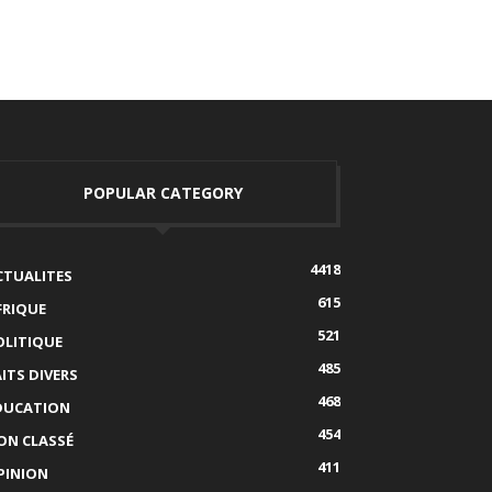
POPULAR CATEGORY
4418
CTUALITES
615
FRIQUE
521
OLITIQUE
485
AITS DIVERS
468
DUCATION
454
ON CLASSÉ
411
PINION