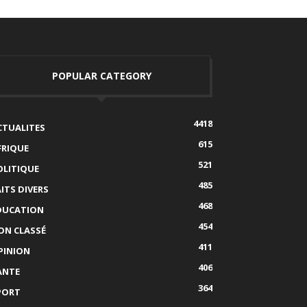
POPULAR CATEGORY
4418
CTUALITES
615
FRIQUE
521
OLITIQUE
485
AITS DIVERS
468
DUCATION
454
ON CLASSÉ
411
PINION
406
ANTE
364
PORT