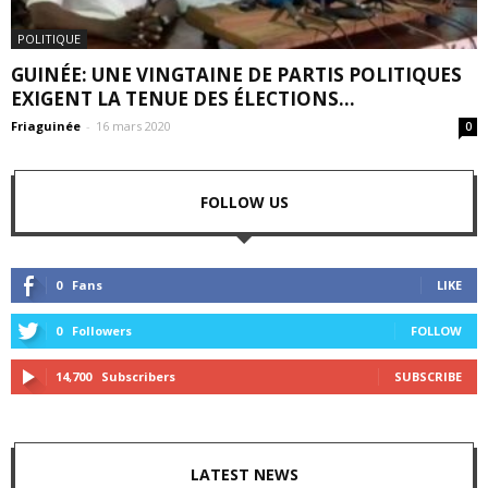
POLITIQUE
GUINÉE: UNE VINGTAINE DE PARTIS POLITIQUES
EXIGENT LA TENUE DES ÉLECTIONS...
Friaguinée
-
16 mars 2020
0
FOLLOW US
0
Fans
LIKE
0
Followers
FOLLOW
14,700
Subscribers
SUBSCRIBE
LATEST NEWS