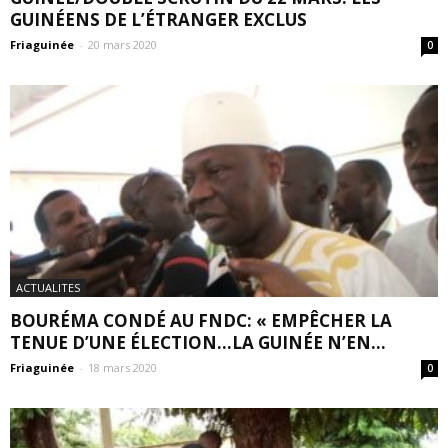
GUINÉENS DE L’ÉTRANGER EXCLUS
Friaguinée
-
20 mars 2020
0
ACTUALITES
BOURÉMA CONDÉ AU FNDC: « EMPÊCHER LA
TENUE D’UNE ÉLECTION…LA GUINÉE N’EN...
Friaguinée
-
18 mars 2020
0