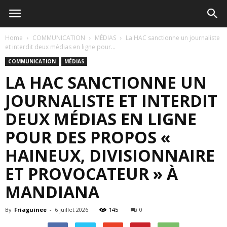
Home
COMMUNICATION
MÉDIAS
La HAC sanctionne un journaliste
et interdit deux médias en ligne pour...
COMMUNICATION
MÉDIAS
LA HAC SANCTIONNE UN
JOURNALISTE ET INTERDIT
DEUX MÉDIAS EN LIGNE
POUR DES PROPOS «
HAINEUX, DIVISIONNAIRE
ET PROVOCATEUR » À
MANDIANA
By
Friaguinee
-
6 juillet 2026
145
0