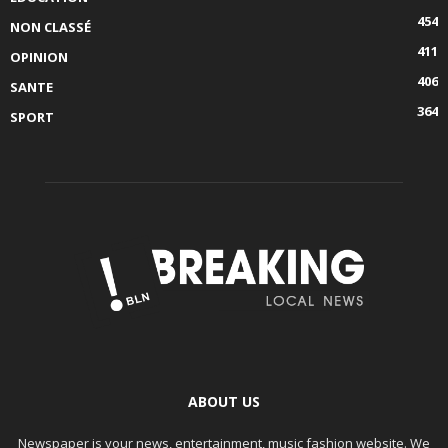
454
NON CLASSÉ
411
OPINION
406
SANTE
364
SPORT
ABOUT US
Newspaper is your news, entertainment, music fashion website. We