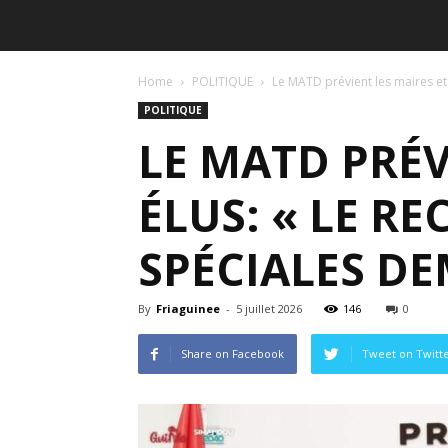
Home
POLITIQUE
Le MATD prévient les maires et c
POLITIQUE
LE MATD PRÉV
ÉLUS: « LE R
SPÉCIALES D
By
Friaguinee
-
5 juillet 2026
146
0
Share on Facebook
Tweet on Twitt