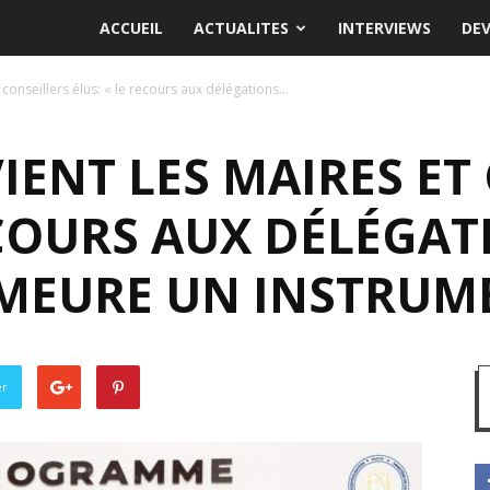
ACCUEIL
ACTUALITES
INTERVIEWS
DE
onseillers élus: « le recours aux délégations...
IENT LES MAIRES ET
ECOURS AUX DÉLÉGAT
EMEURE UN INSTRUM
er