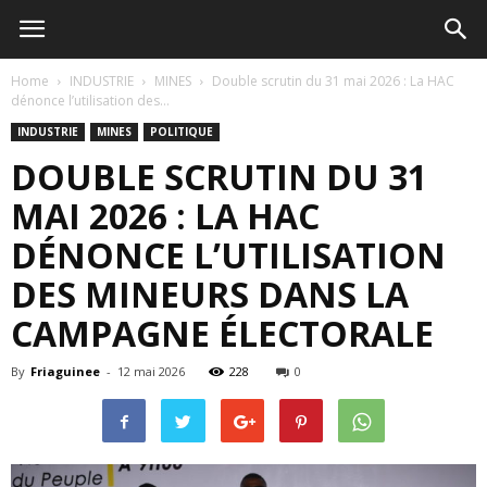
Home
INDUSTRIE
MINES
Double scrutin du 31 mai 2026 : La HAC
dénonce l’utilisation des...
INDUSTRIE
MINES
POLITIQUE
DOUBLE SCRUTIN DU 31
MAI 2026 : LA HAC
DÉNONCE L’UTILISATION
DES MINEURS DANS LA
CAMPAGNE ÉLECTORALE
By
Friaguinee
-
12 mai 2026
228
0