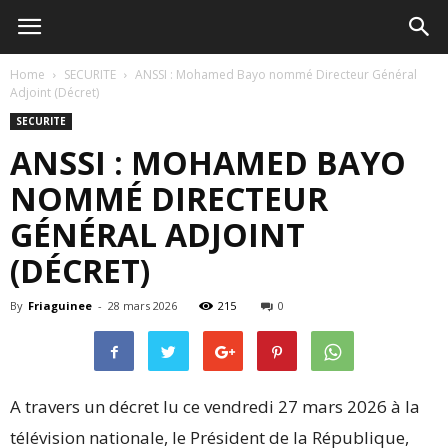
Home
SECURITE
ANSSI : Mohamed Bayo nommé Directeur Général
Adjoint (Décret)
SECURITE
ANSSI : MOHAMED BAYO
NOMMÉ DIRECTEUR
GÉNÉRAL ADJOINT
(DÉCRET)
By
Friaguinee
-
28 mars 2026
215
0
A travers un décret lu ce vendredi 27 mars 2026 à la
télévision nationale, le Président de la République,