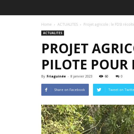
Home
ACTUALITES
Projet agricole : le FDSI récol
ACTUALITES
PROJET AGRIC
PILOTE POUR
By
Friaguinée
-
8 janvier 2023
60
0
Share on Facebook
Tweet on Twitt