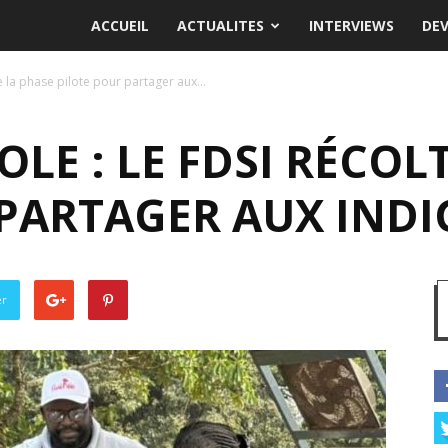
ACCUEIL
ACTUALITES
INTERVIEWS
DE
te la phase pilote pour partager aux...
OLE : LE FDSI RÉCOL
 PARTAGER AUX IND
er