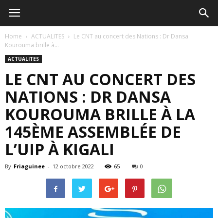
Home
ACTUALITES
Le CNT au concert des Nations : Dr Dansa
Kourouma brille à...
ACTUALITES
LE CNT AU CONCERT DES
NATIONS : DR DANSA
KOUROUMA BRILLE À LA
145ÈME ASSEMBLÉE DE
L’UIP À KIGALI
By
Friaguinee
-
12 octobre 2022
65
0