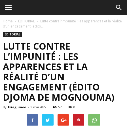
Home
ÉDITORIAL
Lutte contre l’impunité : les apparences et la réalité
d’un engagement (édito...
ÉDITORIAL
LUTTE CONTRE
L’IMPUNITÉ : LES
APPARENCES ET LA
RÉALITÉ D’UN
ENGAGEMENT (ÉDITO
DJOMA DE MOGNOUMA)
By
Friaguinee
-
9 mai 2022
57
0