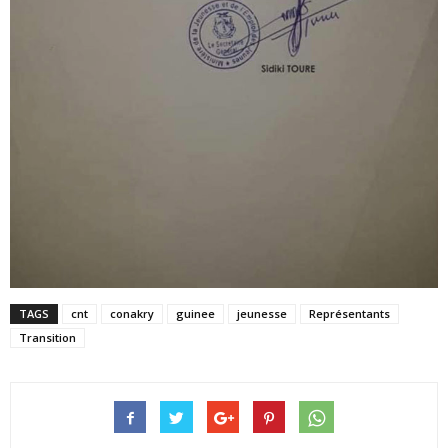
TAGS
cnt
conakry
guinee
jeunesse
Représentants
Transition