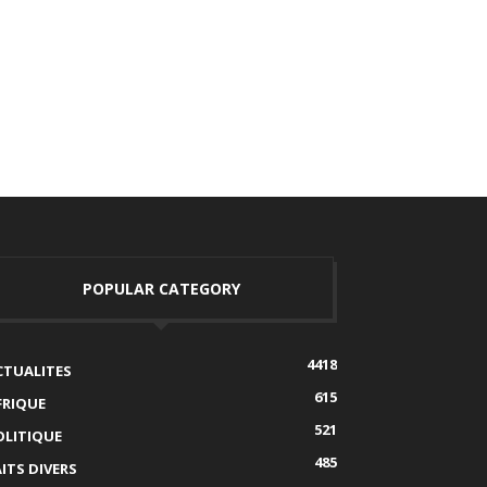
POPULAR CATEGORY
4418
CTUALITES
615
FRIQUE
521
OLITIQUE
485
AITS DIVERS