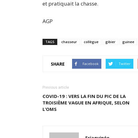
et pratiquait la chasse.
AGP
TAGS
chasseur
collègue
gibier
guinee
SHARE
Facebook
Twitter
Previous article
COVID-19 : VERS LA FIN DU PIC DE LA
TROISIÈME VAGUE EN AFRIQUE, SELON
L’OMS
Friaguinée