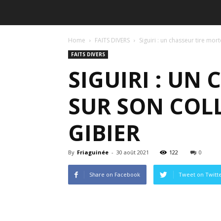
Home
FAITS DIVERS
Siguiri : un chasseur tire mor
FAITS DIVERS
SIGUIRI : UN
SUR SON COL
GIBIER
By
Friaguinée
-
30 août 2021
122
0
Share on Facebook
Tweet on Twitt