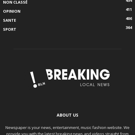
454
NON CLASSÉ
411
OPINION
406
SANTE
364
SPORT
ABOUT US
Newspaper is your news, entertainment, music fashion website. We
provide you with the latest breaking news and videos straight from