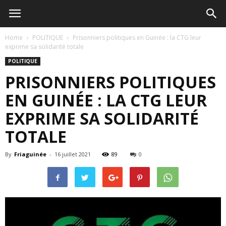
Home
POLITIQUE
Prisonniers politiques en Guinée : la CTG leur
exprime sa solidarité totale
POLITIQUE
PRISONNIERS POLITIQUES
EN GUINÉE : LA CTG LEUR
EXPRIME SA SOLIDARITÉ
TOTALE
By
Friaguinée
-
16 juillet 2021
89
0