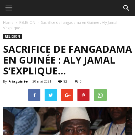
Home
RELIGION
Sacrifice de fangadama en Guinée : Aly Jamal
s’explique…
RELIGION
SACRIFICE DE FANGADAMA
EN GUINÉE : ALY JAMAL
S’EXPLIQUE…
By
Friaguinée
-
20 mai 2021
93
0