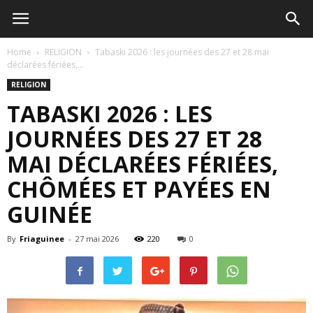
Home
RELIGION
Tabaski 2026 : les journées des 27 et 28 mai
déclarées fériées,...
RELIGION
TABASKI 2026 : LES
JOURNÉES DES 27 ET 28
MAI DÉCLARÉES FÉRIÉES,
CHÔMÉES ET PAYÉES EN
GUINÉE
By
Friaguinee
-
27 mai 2026
220
0