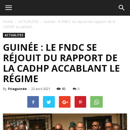
Home
ACTUALITES
Guinée : le FNDC se réjouit du rapport de la
CADHP accablant...
ACTUALITES
GUINÉE : LE FNDC SE
RÉJOUIT DU RAPPORT DE
LA CADHP ACCABLANT LE
RÉGIME
By
Friaguinée
-
22 avril 2021
80
0