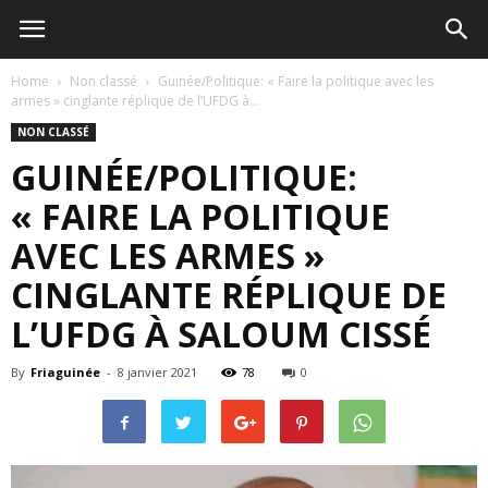
Home
Non classé
Guinée/Politique: « Faire la politique avec les
armes » cinglante réplique de l’UFDG à...
NON CLASSÉ
GUINÉE/POLITIQUE:
« FAIRE LA POLITIQUE
AVEC LES ARMES »
CINGLANTE RÉPLIQUE DE
L’UFDG À SALOUM CISSÉ
By
Friaguinée
-
8 janvier 2021
78
0