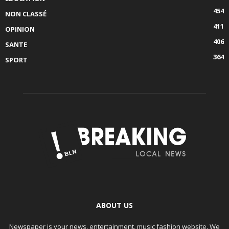
454
NON CLASSÉ
411
OPINION
406
SANTE
364
SPORT
ABOUT US
Newspaper is your news, entertainment, music fashion website. We