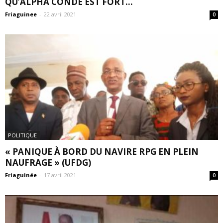
QU’ALPHA CONDÉ EST FORT...
Friaguinee
-
22 avril 2021
0
POLITIQUE
« PANIQUE À BORD DU NAVIRE RPG EN PLEIN
NAUFRAGE » (UFDG)
Friaguinée
-
17 avril 2021
0