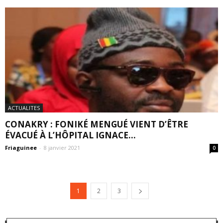
ACTUALITES
CONAKRY : FONIKÉ MENGUÉ VIENT D’ÊTRE
ÉVACUÉ À L’HÔPITAL IGNACE...
Friaguinee
-
8 janvier 2021
0
1
2
3