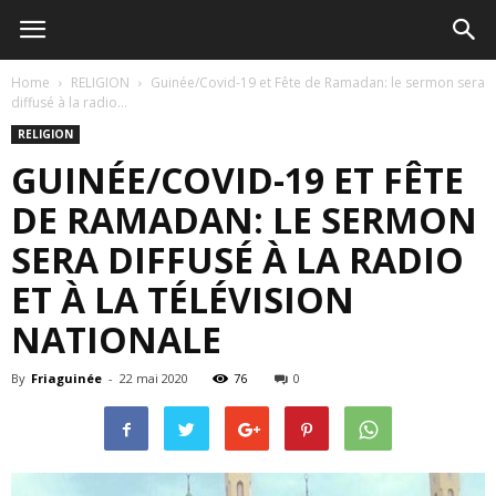
Home
RELIGION
Guinée/Covid-19 et Fête de Ramadan: le sermon sera
diffusé à la radio...
RELIGION
GUINÉE/COVID-19 ET FÊTE
DE RAMADAN: LE SERMON
SERA DIFFUSÉ À LA RADIO
ET À LA TÉLÉVISION
NATIONALE
By
Friaguinée
-
22 mai 2020
76
0