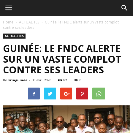
Home
ACTUALITES
Guinée: le FNDC alerte sur un vaste complot
contre ses leaders
ACTUALITES
GUINÉE: LE FNDC ALERTE
SUR UN VASTE COMPLOT
CONTRE SES LEADERS
By
Friaguinée
-
30 avril 2020
82
0