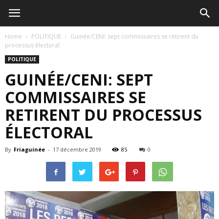
Home
POLITIQUE
Guinée/CENI: sept commissaires se retirent du
processus électoral
POLITIQUE
GUINÉE/CENI: SEPT
COMMISSAIRES SE
RETIRENT DU PROCESSUS
ÉLECTORAL
By
Friaguinée
-
17 décembre 2019
85
0