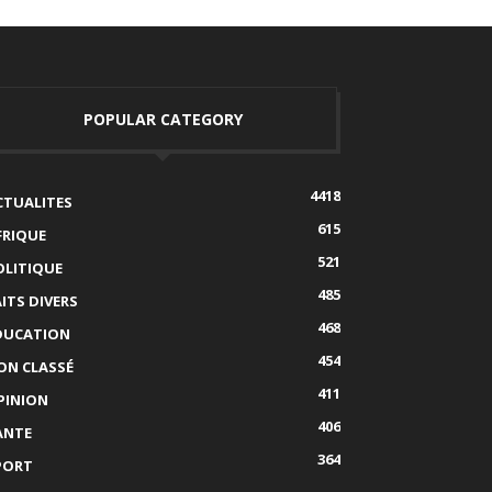
POPULAR CATEGORY
4418
CTUALITES
615
FRIQUE
521
OLITIQUE
485
AITS DIVERS
468
DUCATION
454
ON CLASSÉ
411
PINION
406
ANTE
364
PORT