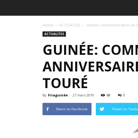
Home
ACTUALITES
Guinée: commémoration du 35
ACTUALITES
GUINÉE: COM
ANNIVERSAIRE
TOURÉ
By
Friaguinée
-
27 mars 2019
69
0
Share on Facebook
Tweet on Twitt