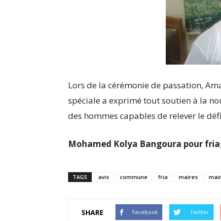
Lors de la cérémonie de passation, Ama
spéciale a exprimé tout soutien à la no
des hommes capables de relever le défi
Mohamed Kolya Bangoura pour fria
TAGS
avis
commune
fria
maires
mair
SHARE
Facebook
Twitter