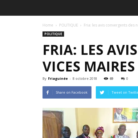
Home
POLITIQUE
Fria: les avis convergents des
POLITIQUE
FRIA: LES AV
VICES MAIRE
By
Friaguinée
-
8 octobre 2018
69
0
Share on Facebook
Tweet on Twitt