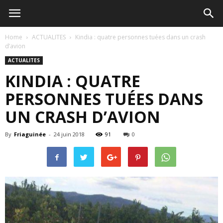
Home
ACTUALITES
Kindia : quatre personnes tuées dans un crash
d’avion
ACTUALITES
KINDIA : QUATRE
PERSONNES TUÉES DANS
UN CRASH D’AVION
By
Friaguinée
-
24 juin 2018
91
0