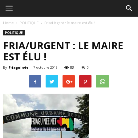
Home
POLITIQUE
Fria/Urgent : le maire est élu !
POLITIQUE
FRIA/URGENT : LE MAIRE
EST ÉLU !
By
Friaguinée
-
7 octobre 2018
83
0