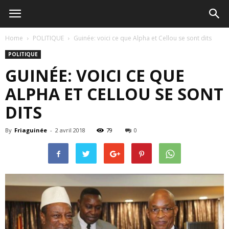
Home
POLITIQUE
Guinée: voici ce que Alpha et Cellou se sont dits
POLITIQUE
GUINÉE: VOICI CE QUE
ALPHA ET CELLOU SE SONT
DITS
By
Friaguinée
-
2 avril 2018
79
0