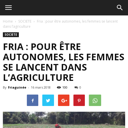
Home
SOCIETE
Fria : pour être autonomes, les femmes se lancent
dans l’agriculture
SOCIETE
FRIA : POUR ÊTRE
AUTONOMES, LES FEMMES
SE LANCENT DANS
L’AGRICULTURE
By
Friaguinée
-
16 mars 2018
100
0