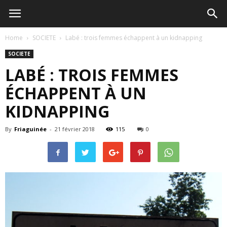
Home
SOCIETE
Labé : trois femmes échappent à un kidnapping
SOCIETE
LABÉ : TROIS FEMMES
ÉCHAPPENT À UN
KIDNAPPING
By
Friaguinée
-
21 février 2018
115
0