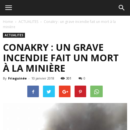
Home
ACTUALITES
Conakry : un grave incendie fait un mort à la
minière
ACTUALITES
CONAKRY : UN GRAVE
INCENDIE FAIT UN MORT
À LA MINIÈRE
By
Friaguinée
-
10 janvier 2018
301
0