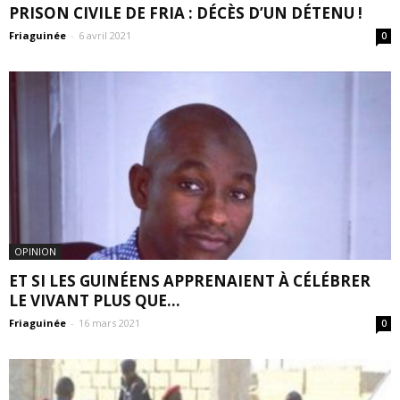
PRISON CIVILE DE FRIA : DÉCÈS D’UN DÉTENU !
Friaguinée
-
6 avril 2021
0
OPINION
ET SI LES GUINÉENS APPRENAIENT À CÉLÉBRER
LE VIVANT PLUS QUE...
Friaguinée
-
16 mars 2021
0