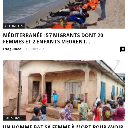
ACTUALITES
MÉDITERRANÉE : 57 MIGRANTS DONT 20
FEMMES ET 2 ENFANTS MEURENT...
Friaguinée
-
30 juillet 2021
0
FAITS DIVERS
UN HOMME BAT SA FEMME À MORT POUR AVOIR