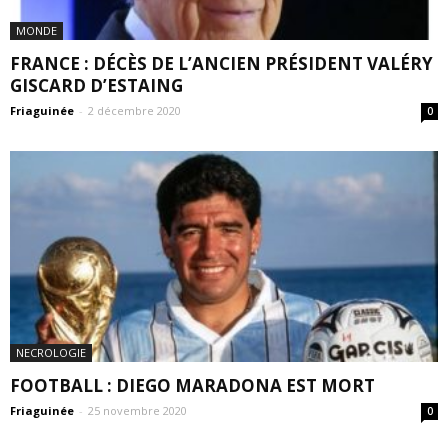
MONDE
FRANCE : DÉCÈS DE L’ANCIEN PRÉSIDENT VALÉRY
GISCARD D’ESTAING
Friaguinée
-
2 décembre 2020
0
NECROLOGIE
FOOTBALL : DIEGO MARADONA EST MORT
Friaguinée
-
25 novembre 2020
0