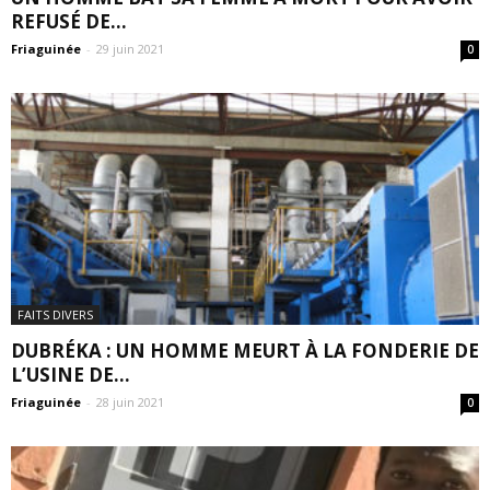
REFUSÉ DE...
Friaguinée
-
29 juin 2021
0
FAITS DIVERS
DUBRÉKA : UN HOMME MEURT À LA FONDERIE DE
L’USINE DE...
Friaguinée
-
28 juin 2021
0