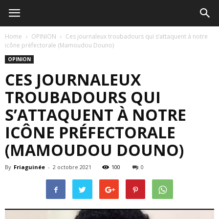
Home
OPINION
Ces journaleux troubadours qui s’attaquent à notre
icône préfectorale (Mamoudou Douno)
OPINION
CES JOURNALEUX
TROUBADOURS QUI
S’ATTAQUENT À NOTRE
ICÔNE PRÉFECTORALE
(MAMOUDOU DOUNO)
By
Friaguinée
-
2 octobre 2021
100
0