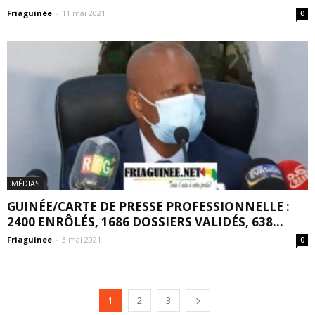
Friaguinée
-
11 mai 2021
0
MÉDIAS
GUINÉE/CARTE DE PRESSE PROFESSIONNELLE :
2400 ENRÔLÉS, 1686 DOSSIERS VALIDÉS, 638...
Friaguinee
-
3 mai 2021
0
1
2
3