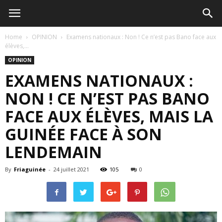
Home
OPINION
Examens nationaux : Non ! Ce n’est pas Bano face aux
élèves,...
OPINION
EXAMENS NATIONAUX :
NON ! CE N’EST PAS BANO
FACE AUX ÉLÈVES, MAIS LA
GUINÉE FACE À SON
LENDEMAIN
By
Friaguinée
-
24 juillet 2021
105
0