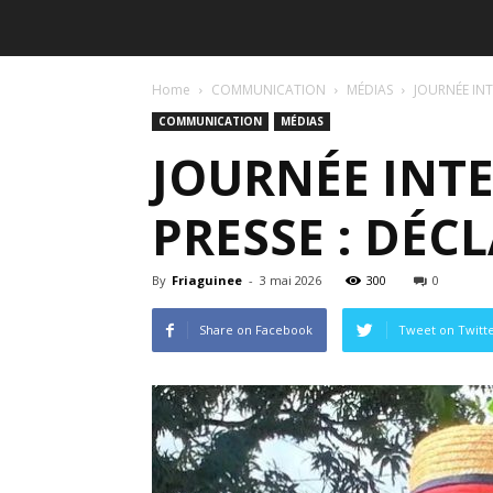
Home
COMMUNICATION
MÉDIAS
JOURNÉE INTE
COMMUNICATION
MÉDIAS
JOURNÉE INTE
PRESSE : DÉC
By
Friaguinee
-
3 mai 2026
300
0
Share on Facebook
Tweet on Twitt